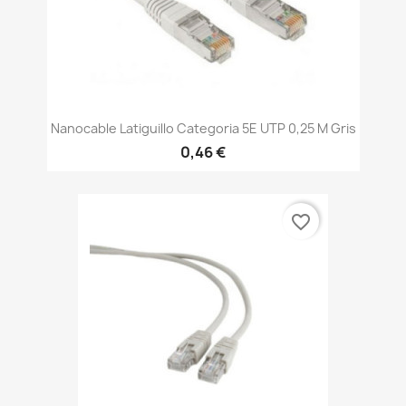
Nanocable Latiguillo Categoria 5E UTP 0,25 M Gris
0,46 €
favorite_border