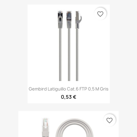
favorite_border
Gembird Latiguillo Cat.6 FTP 0,5 M Gris
0,53 €
favorite_border