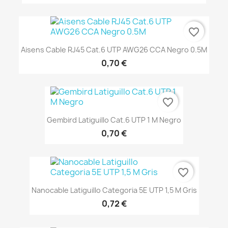
favorite_border
Aisens Cable RJ45 Cat.6 UTP AWG26 CCA Negro 0.5M
0,70 €
favorite_border
Gembird Latiguillo Cat.6 UTP 1 M Negro
0,70 €
favorite_border
Nanocable Latiguillo Categoria 5E UTP 1,5 M Gris
0,72 €