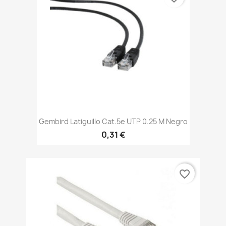
Gembird Latiguillo Cat.5e UTP 0.25 M Negro
0,31 €
favorite_border