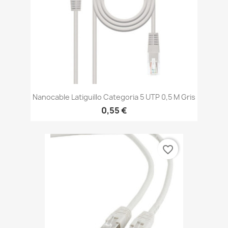
Nanocable Latiguillo Categoria 5 UTP 0,5 M Gris
0,55 €
favorite_border