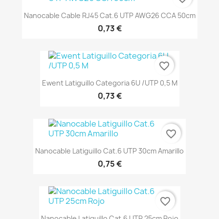
Nanocable Cable RJ45 Cat.6 UTP AWG26 CCA 50cm
0,73 €
favorite_border
Ewent Latiguillo Categoria 6U /UTP 0,5 M
0,73 €
favorite_border
Nanocable Latiguillo Cat.6 UTP 30cm Amarillo
0,75 €
favorite_border
Nanocable Latiguillo Cat.6 UTP 25cm Rojo