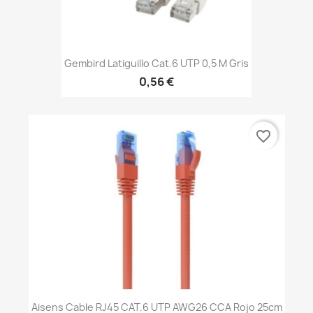
Gembird Latiguillo Cat.6 UTP 0,5 M Gris
0,56 €
favorite_border
Aisens Cable RJ45 CAT.6 UTP AWG26 CCA Rojo 25cm