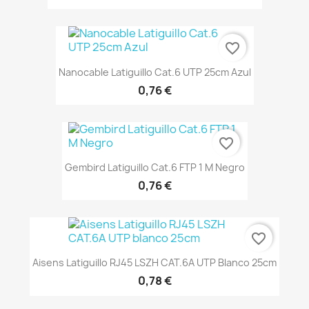
favorite_border
Nanocable Latiguillo Cat.6 UTP 25cm Azul
0,76 €
favorite_border
Gembird Latiguillo Cat.6 FTP 1 M Negro
0,76 €
favorite_border
Aisens Latiguillo RJ45 LSZH CAT.6A UTP Blanco 25cm
0,78 €