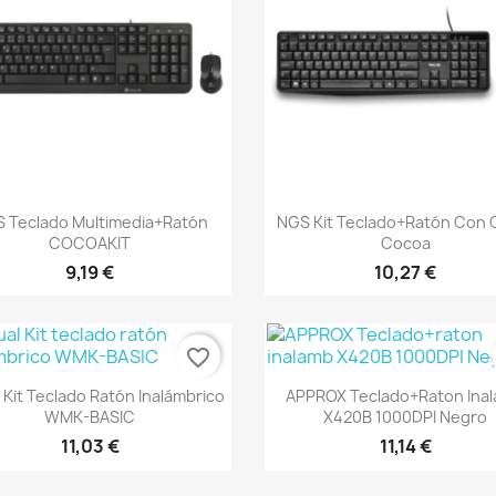
Vista rápida
Vista rápida


 Teclado Multimedia+Ratón
NGS Kit Teclado+Ratón Con 
COCOAKIT
Cocoa
9,19 €
10,27 €
favorite_border
Vista rápida
Vista rápida


l Kit Teclado Ratón Inalámbrico
APPROX Teclado+raton Ina
WMK-BASIC
X420B 1000DPI Negro
11,03 €
11,14 €