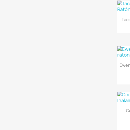
Tace
Ewen
C