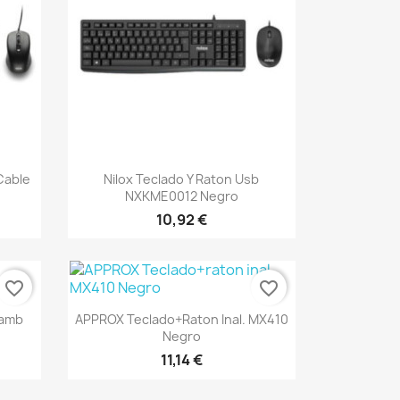
Vista rápida

Cable
Nilox Teclado Y Raton Usb
NXKME0012 Negro
10,92 €
favorite_border
favorite_border
Vista rápida

lamb
APPROX Teclado+raton Inal. MX410
Negro
11,14 €