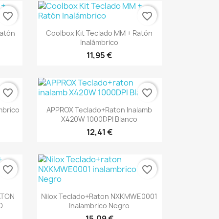
favorite_border
favorite_border
Vista rápida

Ratón
Coolbox Kit Teclado MM + Ratón
Inalámbrico
11,95 €
favorite_border
favorite_border
Vista rápida

mbrico
APPROX Teclado+raton Inalamb
X420W 1000DPI Blanco
12,41 €
favorite_border
favorite_border
Vista rápida

ATON
Nilox Teclado+raton NXKMWE0001
O
Inalambrico Negro
15,09 €