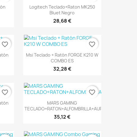
Vista rápida

tón
Logitech Teclado+raton MK250
Bluet Negro
28,68 €
favorite_border
favorite_border
Vista rápida

atón
Msi Teclado + Ratón FORGE K210 W
COMBO ES
32,28 €
favorite_border
favorite_border
Vista rápida

atón
MARS GAMING
TECLADO+RATON+ALFOMBRILLA+AURICULAR
35,12 €