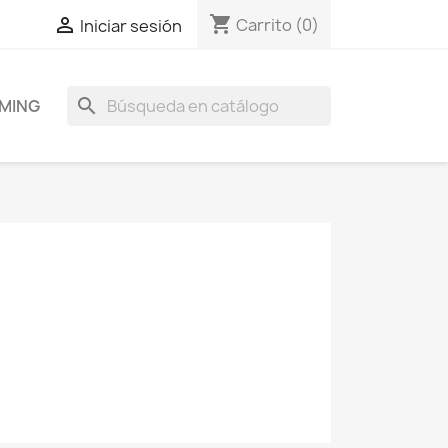
shopping_cart

Carrito
(0)
Iniciar sesión
search
MING