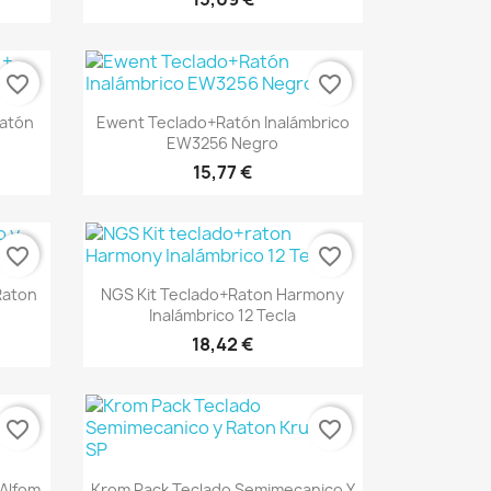
favorite_border
favorite_border
Vista rápida

Ratón
Ewent Teclado+Ratón Inalámbrico
EW3256 Negro
15,77 €
favorite_border
favorite_border
Vista rápida

Raton
NGS Kit Teclado+raton Harmony
Inalámbrico 12 Tecla
18,42 €
favorite_border
favorite_border
Vista rápida

Alfom
Krom Pack Teclado Semimecanico Y