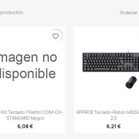
 productos.
Ordenar 
favorite_border
Vista rápida
Vista rápida


l Kit Teclado Y Ratón COM-CK-
APPROX Teclado+Raton MX24
STANDARD Negro
2.0
6,08 €
6,21 €