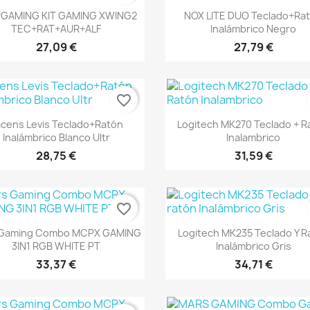
Vista rápida
Vista rápida


GAMING KIT GAMING XWING2
NOX LITE DUO Teclado+Ra
TEC+RAT+AUR+ALF
Inalámbrico Negro
27,09 €
27,79 €
favorite_border
Vista rápida
Vista rápida


cens Levis Teclado+Ratón
Logitech MK270 Teclado + R
Inalámbrico Blanco Ultr
Inalambrico
28,75 €
31,59 €
favorite_border
Vista rápida
Vista rápida


 Gaming Combo MCPX GAMING
Logitech MK235 Teclado Y R
3IN1 RGB WHITE PT
Inalámbrico Gris
33,37 €
34,71 €