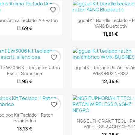
favorite_border
Vista rápida
Vista rápida


ns Anima Teclado IA + Ratón
Iggual Kit Bundle Teclado + 
YANG Bluetooth
11,69 €
11,81 €
favorite_border
Vista rápida
Vista rápida


t EW3006 Kit Teclado+ Raton
Iggual Kit Teclado Ratón Inalá
Escrit. Silenciosa
WMK-BUSINESS2
11,95 €
12,34 €
favorite_border
Vista rápida

oolbox Kit Teclado + Raton
Vista rápida

Inalambrico
NGS EUPHORIAKIT TECL + R
WIRELESS 2,4GHZ NEGR
13,13 €
13,28 €