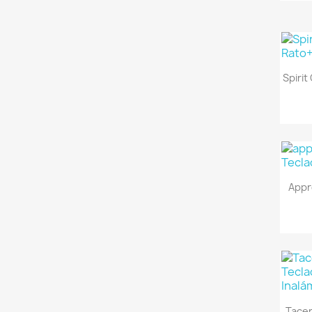
Spiri
Appr
Tace