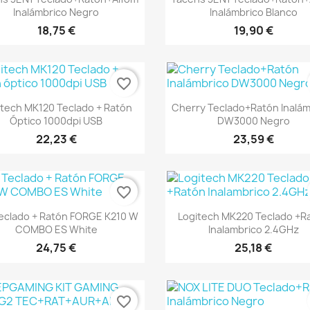
Inalámbrico Negro
Inalámbrico Blanco
18,75 €
19,90 €
favorite_border
Vista rápida
Vista rápida


itech MK120 Teclado + Ratón
Cherry Teclado+Ratón Inalám
Óptico 1000dpi USB
DW3000 Negro
22,23 €
23,59 €
favorite_border
Vista rápida
Vista rápida


Teclado + Ratón FORGE K210 W
Logitech MK220 Teclado +R
COMBO ES White
Inalambrico 2.4GHz
24,75 €
25,18 €
favorite_border