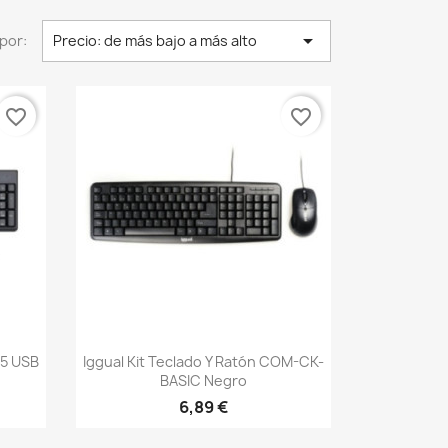

por:
Precio: de más bajo a más alto
favorite_border
favorite_border
Vista rápida

5 USB
Iggual Kit Teclado Y Ratón COM-CK-
BASIC Negro
6,89 €