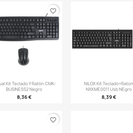
favorite_border
Vista rápida
Vista rápida


ual Kit Teclado Y Ratón CMK-
NILOX Kit Teclado+rato
BUSINESS2 Negro
NXKME0011 Usb NEgro
8,36 €
8,39 €
favorite_border