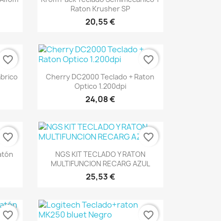
Raton Krusher SP
20,55 €
favorite_border
favorite_border
Vista rápida

brico
Cherry DC2000 Teclado + Raton
Optico 1.200dpi
24,08 €
favorite_border
favorite_border
Vista rápida

atón
NGS KIT TECLADO Y RATON
MULTIFUNCION RECARG AZUL
25,53 €
favorite_border
favorite_border