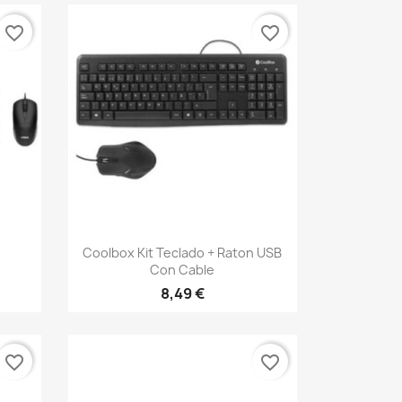
favorite_border
favorite_border
Vista rápida

n
Coolbox Kit Teclado + Raton USB
Con Cable
8,49 €
favorite_border
favorite_border