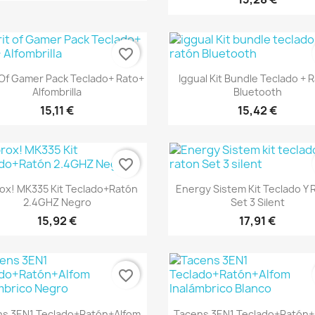
favorite_border
Vista rápida
Vista rápida


t Of Gamer Pack Teclado+ Rato+
Iggual Kit Bundle Teclado + 
Alfombrilla
Bluetooth
15,11 €
15,42 €
favorite_border
Vista rápida
Vista rápida


ox! MK335 Kit Teclado+Ratón
Energy Sistem Kit Teclado Y 
2.4GHZ Negro
Set 3 Silent
15,92 €
17,91 €
favorite_border
Vista rápida
Vista rápida


ns 3EN1 Teclado+Ratón+Alfom
Tacens 3EN1 Teclado+Ratón+