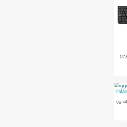
NGS
Iggua