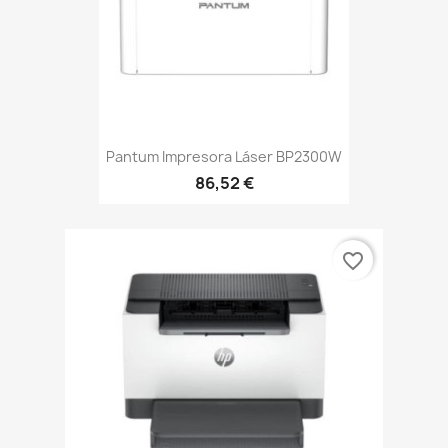
Pantum Impresora Láser BP2300W
86,52 €
favorite_border