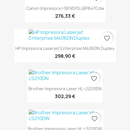
Canon Impresora I-SENSYS LBP647Cdw
276,33 €
favorite_border
HP Impresora Laserjet Enterprise M406DN Duplex
298,90 €
favorite_border
Brother Impresora Laser HL-L5210DN
302,29 €
favorite_border
Brother Impresora Laser HL-L5210DW