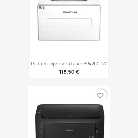
Pantum Impresora Láser BP4200DW
118,50 €
favorite_border