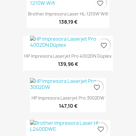
favorite_border
Brother Impresora Laser HL-1210W Wifi
138,19 €
favorite_border
HP Impresora Laserjet Pro 4002DN Dúplex
139,96 €
favorite_border
HP Impresora Laserjet Pro 3002DW
147,10 €
favorite_border