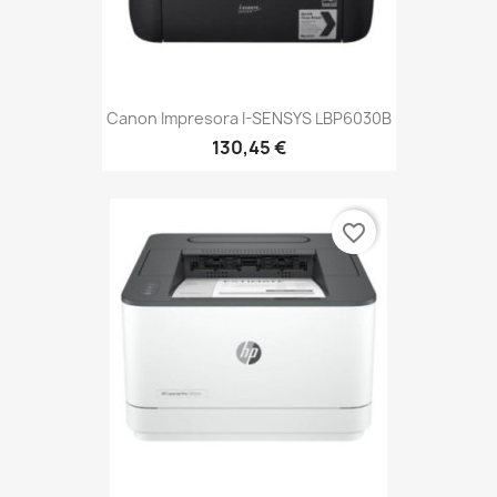
Canon Impresora I-SENSYS LBP6030B
130,45 €
favorite_border