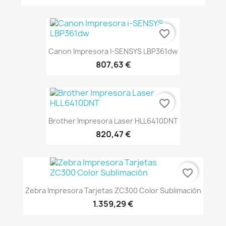
favorite_border
Canon Impresora I-SENSYS LBP361dw
807,63 €
favorite_border
Brother Impresora Laser HLL6410DNT
820,47 €
favorite_border
Zebra Impresora Tarjetas ZC300 Color Sublimación
1.359,29 €