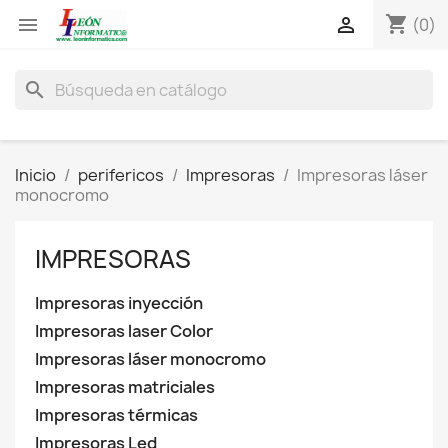
shopping_cart


(0)
search
Inicio
perifericos
Impresoras
Impresoras láser
monocromo
IMPRESORAS
Impresoras inyección
Impresoras laser Color
Impresoras láser monocromo
Impresoras matriciales
Impresoras térmicas
Impresoras Led