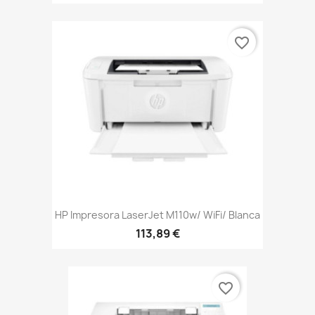
favorite_border
HP Impresora LaserJet M110w/ WiFi/ Blanca
113,89 €
favorite_border