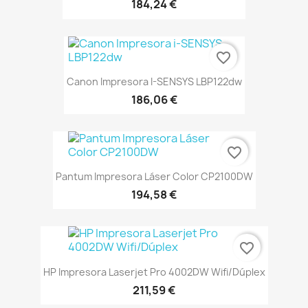
184,24 €
favorite_border
Canon Impresora I-SENSYS LBP122dw
186,06 €
favorite_border
Pantum Impresora Láser Color CP2100DW
194,58 €
favorite_border
HP Impresora Laserjet Pro 4002DW Wifi/Dúplex
211,59 €