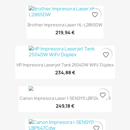
favorite_border
Brother Impresora Laser HL-L2865DW
219,94 €
favorite_border
HP Impresora Laserjet Tank 2504DW WiFi/ Dúplex
234,88 €
favorite_border
Canon Impresora Laser I-SENSYS LBP246DW II
249,18 €
favorite_border