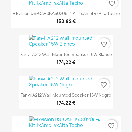
favorite_border
Hikvision DS-QAE0KA60206-4 Kit 1xAmpl 4xAlta Techo
152,82 €
favorite_border
Fanvil A212 Wall-Mounted Speaker 15W Blanco
174,22 €
favorite_border
Fanvil A212 Wall-Mounted Speaker 15W Negro
174,22 €
favorite_border