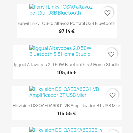
favorite_border
Fanvil Linkvil CS40 Altavoz Portátil USB Bluetooth
97,14 €
favorite_border
Iggual Altavoces 2.0 50W Bluetooth 5.3 Home Studio
105,35 €
favorite_border
Hikvisión DS-QAE0A60G1-VB Amplificador BT USB Micr
115,55 €