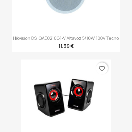
Hikvision DS-QAE0210G1-V Altavoz 5/10W 100V Techo
11,39 €
favorite_border