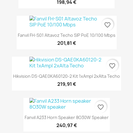
198,94 €
favorite_border
Fanvil FH-S01 Altavoz Techo SIP PoE 10/100 Mbps
201,81 €
favorite_border
Hikvision DS-QAE0KA60120-2 Kit 1xAmpl 2xAlta Techo
219,91 €
favorite_border
Fanvil A233 Horn Speaker 8O30W Speaker
240,97 €