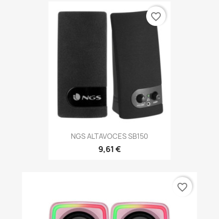
favorite_border
NGS ALTAVOCES SB150
9,61 €
favorite_border