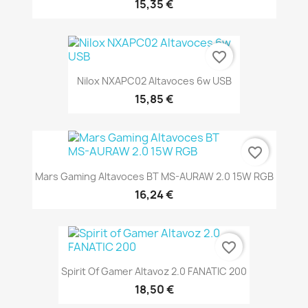
15,35 €
favorite_border
Nilox NXAPC02 Altavoces 6w USB
15,85 €
favorite_border
Mars Gaming Altavoces BT MS-AURAW 2.0 15W RGB
16,24 €
favorite_border
Spirit Of Gamer Altavoz 2.0 FANATIC 200
18,50 €