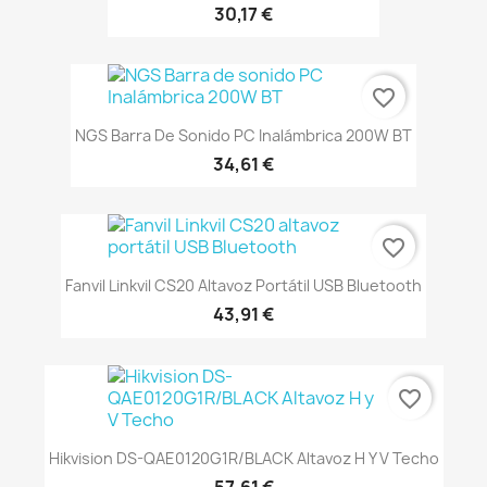
30,17 €
favorite_border
NGS Barra De Sonido PC Inalámbrica 200W BT
34,61 €
favorite_border
Fanvil Linkvil CS20 Altavoz Portátil USB Bluetooth
43,91 €
favorite_border
Hikvision DS-QAE0120G1R/BLACK Altavoz H Y V Techo
57,61 €