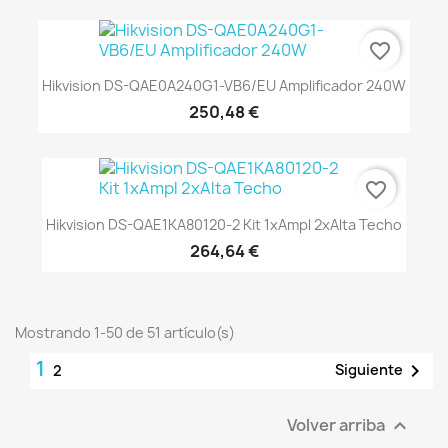
favorite_border
Hikvision DS-QAE0A240G1-VB6/EU Amplificador 240W
250,48 €
favorite_border
Hikvision DS-QAE1KA80120-2 Kit 1xAmpl 2xAlta Techo
264,64 €
Mostrando 1-50 de 51 artículo(s)
1

Siguiente
2
Volver arriba
