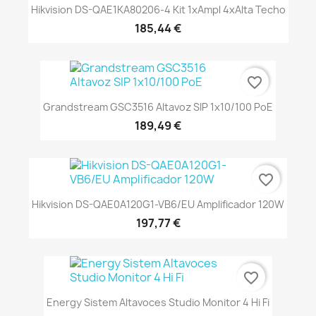
Hikvision DS-QAE1KA80206-4 Kit 1xAmpl 4xAlta Techo
185,44 €
favorite_border
Grandstream GSC3516 Altavoz SIP 1x10/100 PoE
189,49 €
favorite_border
Hikvision DS-QAE0A120G1-VB6/EU Amplificador 120W
197,77 €
favorite_border
Energy Sistem Altavoces Studio Monitor 4 Hi Fi