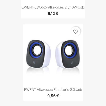
EWENT EW3527 Altavoces 2.0 10W Usb
9,12 €
favorite_border
EWENT Altavoces Escritorio 2.0 Usb
9,56 €