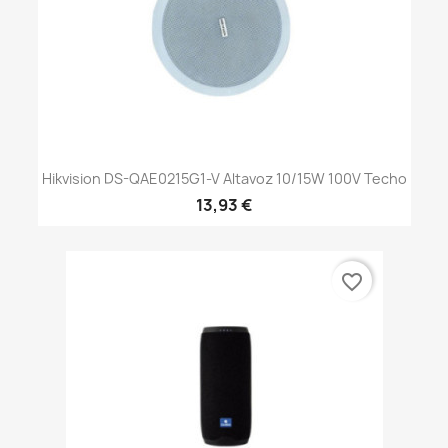
Hikvision DS-QAE0215G1-V Altavoz 10/15W 100V Techo
13,93 €
favorite_border