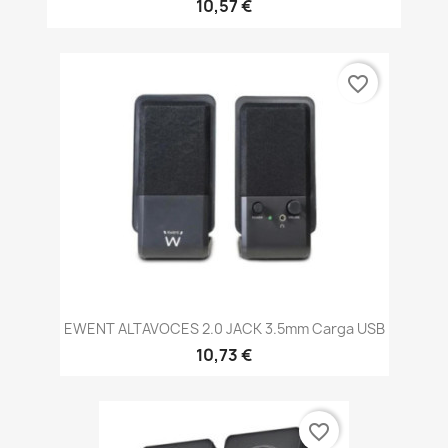
10,57 €
favorite_border
EWENT ALTAVOCES 2.0 JACK 3.5mm Carga USB
10,73 €
favorite_border