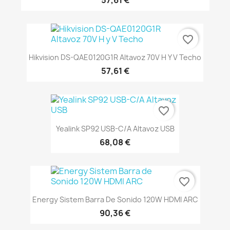
favorite_border
Hikvision DS-QAE0120G1R Altavoz 70V H Y V Techo
57,61 €
favorite_border
Yealink SP92 USB-C/A Altavoz USB
68,08 €
favorite_border
Energy Sistem Barra De Sonido 120W HDMI ARC
90,36 €