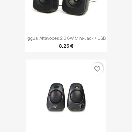
Iggual Altavoces 2.0 6W Mini-Jack + USB
8,26 €
favorite_border