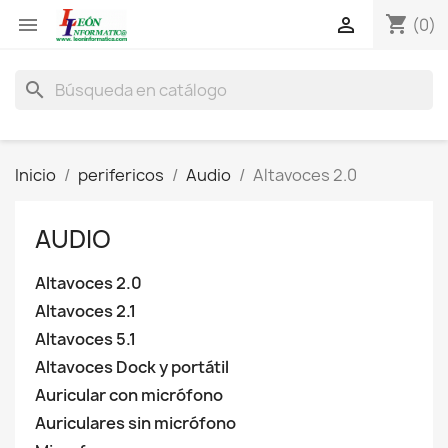
shopping_cart


(0)
search
Inicio
perifericos
Audio
Altavoces 2.0
AUDIO
Altavoces 2.0
Altavoces 2.1
Altavoces 5.1
Altavoces Dock y portátil
Auricular con micrófono
Auriculares sin micrófono