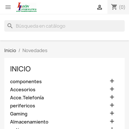
shopping_cart


(0)
search
Inicio
Novedades
INICIO

componentes

Accesorios

Acce.Telefonía

perifericos

Gaming

Almacenamiento