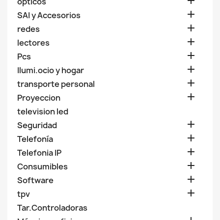

opticos

SAI y Accesorios

redes

lectores

Pcs

Ilumi.ocio y hogar

transporte personal

Proyeccion
television led

Seguridad

Telefonía

Telefonia IP

Consumibles

Software

tpv
Tar.Controladoras