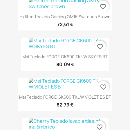
favorite_border
Hiditec Teclado Gaming GM1K Switches Brown
72,61 €
favorite_border
Msi Teclado FORGE GK600 TKL W SKY ES BT
80,09 €
favorite_border
Msi Teclado FORGE GK600 TKL W VIOLET ES BT
82,79 €
favorite_border