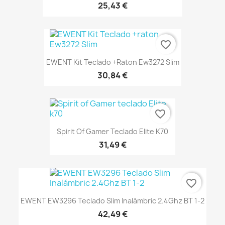
25,43 €
favorite_border
EWENT Kit Teclado +raton Ew3272 Slim
30,84 €
favorite_border
Spirit Of Gamer Teclado Elite K70
31,49 €
favorite_border
EWENT EW3296 Teclado Slim Inalámbric 2.4Ghz BT 1-2
42,49 €