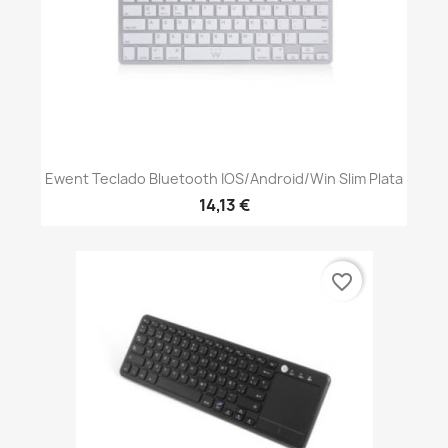
Ewent Teclado Bluetooth IOS/Android/Win Slim Plata
14,13 €
favorite_border