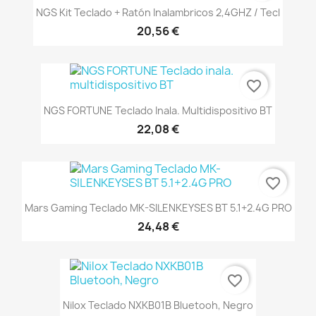
NGS Kit Teclado + Ratón Inalambricos 2,4GHZ / Tecl
20,56 €
favorite_border
NGS FORTUNE Teclado Inala. Multidispositivo BT
22,08 €
favorite_border
Mars Gaming Teclado MK-SILENKEYSES BT 5.1+2.4G PRO
24,48 €
favorite_border
Nilox Teclado NXKB01B Bluetooh, Negro