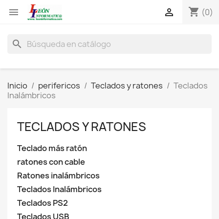
shopping_cart


(0)
search
Inicio
perifericos
Teclados y ratones
Teclados
Inalámbricos
TECLADOS Y RATONES
Teclado más ratón
ratones con cable
Ratones inalámbricos
Teclados Inalámbricos
Teclados PS2
Teclados USB