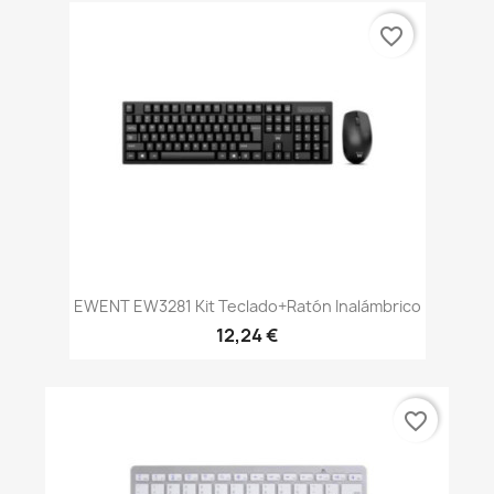
favorite_border
EWENT EW3281 Kit Teclado+Ratón Inalámbrico
12,24 €
favorite_border