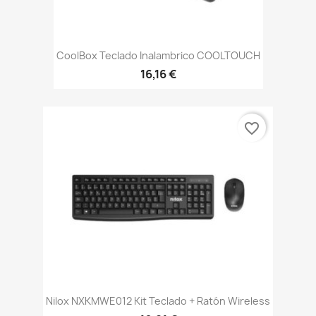
CoolBox Teclado Inalambrico COOLTOUCH
16,16 €
favorite_border
Nilox NXKMWE012 Kit Teclado + Ratón Wireless