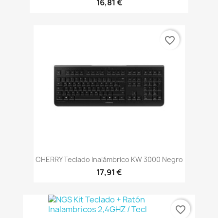
16,81 €
favorite_border
CHERRY Teclado Inalámbrico KW 3000 Negro
17,91 €
favorite_border