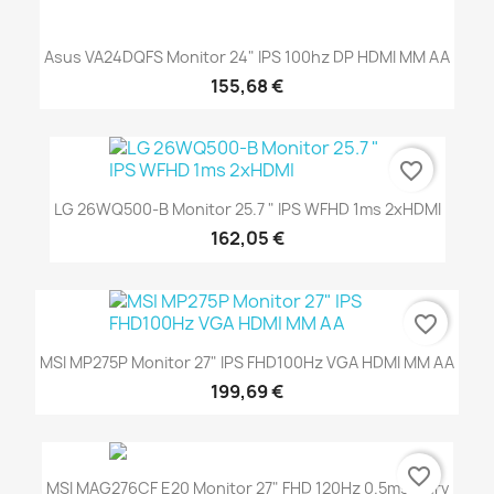
Asus VA24DQFS Monitor 24" IPS 100hz DP HDMI MM AA
155,68 €
favorite_border
LG 26WQ500-B Monitor 25.7 " IPS WFHD 1ms 2xHDMI
162,05 €
favorite_border
MSI MP275P Monitor 27" IPS FHD100Hz VGA HDMI MM AA
199,69 €
favorite_border
MSI MAG276CF E20 Monitor 27" FHD 120Hz 0.5ms Curv