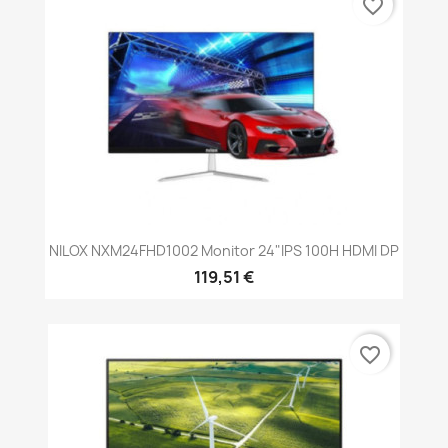
favorite_border
NILOX NXM24FHD1002 Monitor 24"IPS 100H HDMI DP
119,51 €
favorite_border