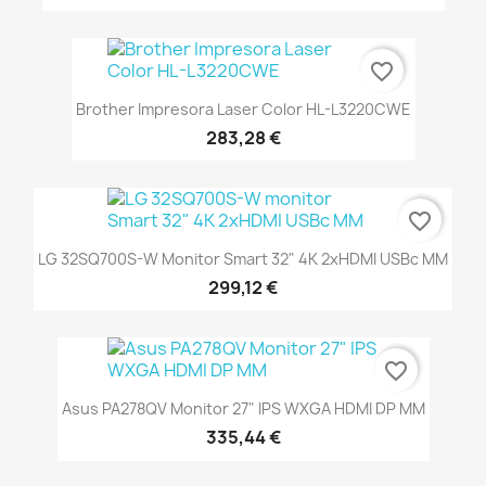
favorite_border
Brother Impresora Laser Color HL-L3220CWE
283,28 €
favorite_border
LG 32SQ700S-W Monitor Smart 32" 4K 2xHDMI USBc MM
299,12 €
favorite_border
Asus PA278QV Monitor 27" IPS WXGA HDMI DP MM
335,44 €