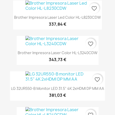
favorite_border
Brother Impresora Laser Led Color HL-L8230CDW
337,84 €
favorite_border
Brother Impresora Laser Color HL-L3240CDW
343,73 €
favorite_border
LG 32UR550-B Monitor LED 31.5" 4K 2xHDMI DP MM AA
381,03 €
favorite_border