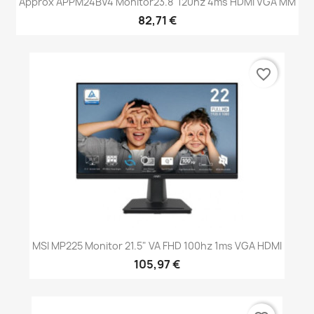
Approx APPM24BV4 Monitor23.8"120hz 4ms HDMI VGA MM
82,71 €
favorite_border
MSI MP225 Monitor 21.5" VA FHD 100hz 1ms VGA HDMI
105,97 €