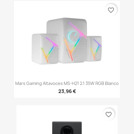
favorite_border
Mars Gaming Altavoces MS-H21 2.1 35W RGB Blanco
23,96 €
favorite_border