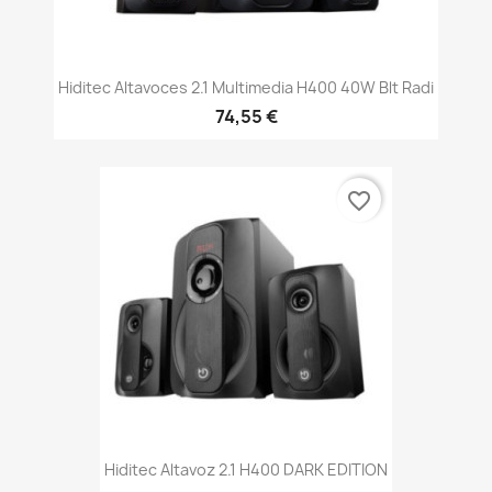
Hiditec Altavoces 2.1 Multimedia H400 40W Blt Radi
74,55 €
favorite_border
Hiditec Altavoz 2.1 H400 DARK EDITION