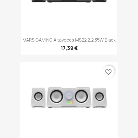
MARS GAMING Altavoces MS22 2.2 35W Black
17,39 €
favorite_border