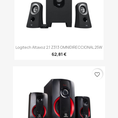
Logitech Altavoz 2.1 Z313 OMNIDIRECCIONAL 25W
62,81 €
favorite_border