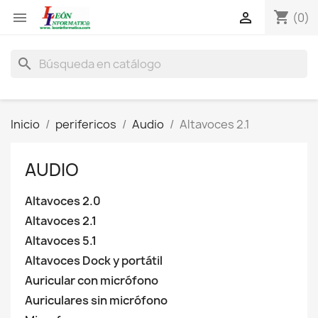
shopping_cart


(0)
search
Inicio
perifericos
Audio
Altavoces 2.1
AUDIO
Altavoces 2.0
Altavoces 2.1
Altavoces 5.1
Altavoces Dock y portátil
Auricular con micrófono
Auriculares sin micrófono