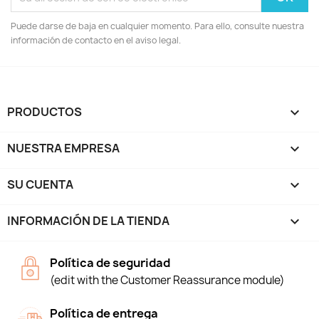
Puede darse de baja en cualquier momento. Para ello, consulte nuestra
información de contacto en el aviso legal.
PRODUCTOS

NUESTRA EMPRESA

SU CUENTA

INFORMACIÓN DE LA TIENDA
keyboard_arrow_down
Política de seguridad
(edit with the Customer Reassurance module)
Política de entrega